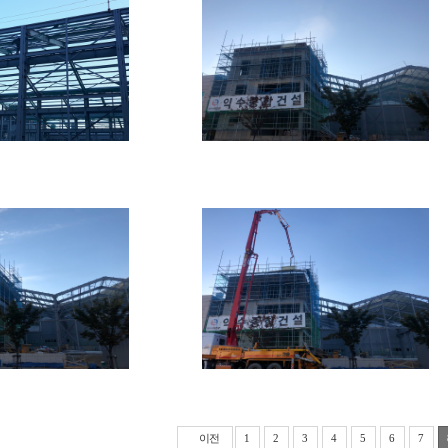
이전
1
2
3
4
5
6
7