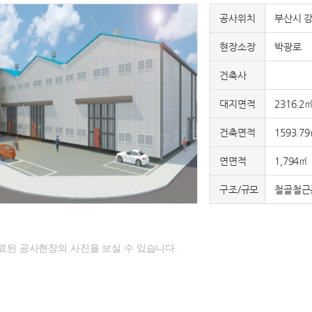
공사위치
부산시 강
현장소장
박광로
건축사
대지면적
2316.2
건축면적
1593.7
연면적
1,794㎡
구조/규모
철골철근콘
료된 공사현장의 사진을 보실 수 있습니다.