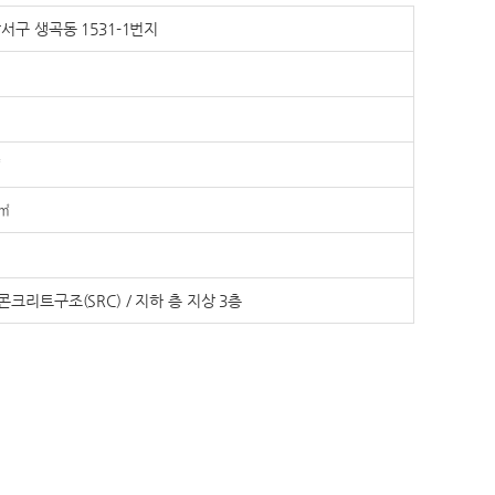
서구 생곡동 1531-1번지
㎡
9㎡
크리트구조(SRC) / 지하 층 지상 3층